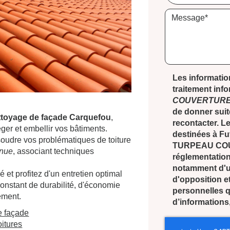
Les information
traitement inf
COUVERTUR
de donner suit
ttoyage de façade Carquefou
,
recontacter. 
ger et embellir vos bâtiments.
destinées à Fut
oudre vos problématiques de toiture
TURPEAU COU
nnue
, associant techniques
réglementation
notamment d'un 
et profitez d'un entretien optimal
d'opposition e
constant de durabilité, d'économie
personnelles q
ement.
d’informations
e façade
oitures