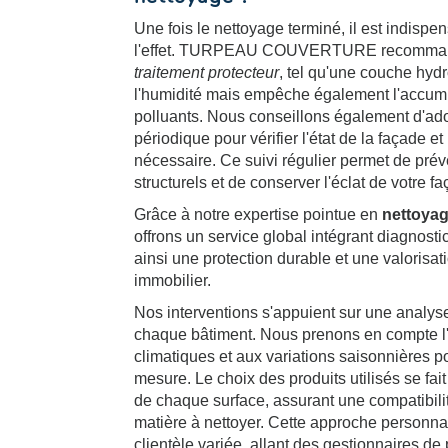
Une fois le nettoyage terminé, il est indispe
l'effet. TURPEAU COUVERTURE recommande
traitement protecteur
, tel qu'une couche hyd
l'humidité mais empêche également l'accumu
polluants. Nous conseillons également d'ad
périodique pour vérifier l'état de la façade e
nécessaire. Ce suivi régulier permet de pré
structurels et de conserver l'éclat de votre f
Grâce à notre expertise pointue en
nettoya
offrons un service global intégrant diagnostic
ainsi une protection durable et une valorisat
immobilier.
Nos interventions s'appuient sur une analys
chaque bâtiment. Nous prenons en compte l'
climatiques et aux variations saisonnières p
mesure. Le choix des produits utilisés se fai
de chaque surface, assurant une compatibilité
matière à nettoyer. Cette approche personna
clientèle variée, allant des gestionnaires de