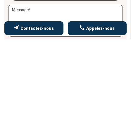
Contactez-nous
Appelez-nous
Les informations recueillies font l’objet d’un
traitement informatique destiné à
TURPEAU
COUVERTURE
, responsable du traitement, afin de
donner suite à votre demande et de vous
recontacter. Les données sont également destinées
à Futur Digital, prestataire de TURPEAU
COUVERTURE. Conformément à la réglementation en
vigueur, vous disposez notamment d'un droit
d'accès, de rectification, d'opposition et
d'effacement sur les données personnelles qui vous
concernent. Pour plus d’informations, cliquez
ici
.