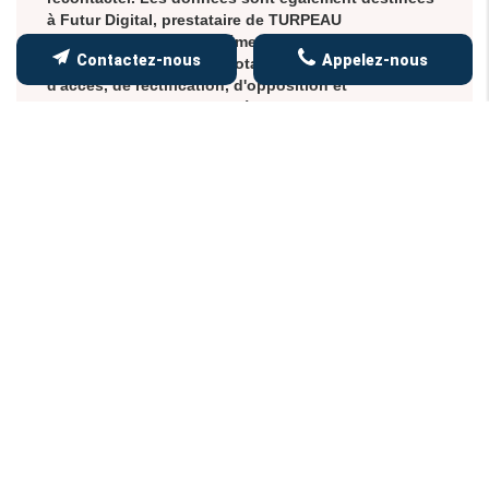
à Futur Digital, prestataire de TURPEAU
COUVERTURE. Conformément à la réglementation en
Contactez-nous
Appelez-nous
vigueur, vous disposez notamment d'un droit
d'accès, de rectification, d'opposition et
d'effacement sur les données personnelles qui vous
concernent. Pour plus d’informations, cliquez
ici
.
*
Champs obligatoires