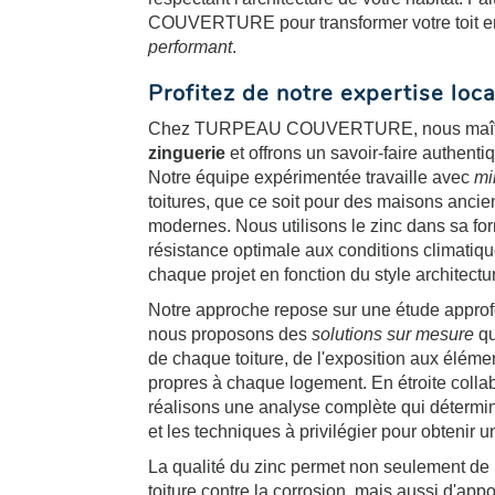
COUVERTURE pour transformer votre toit e
performant
.
Profitez de notre expertise loc
Chez TURPEAU COUVERTURE, nous maîtrison
zinguerie
et offrons un savoir-faire authenti
Notre équipe expérimentée travaille avec
mi
toitures, que ce soit pour des maisons anci
modernes. Nous utilisons le zinc dans sa for
résistance optimale aux conditions climatique
chaque projet en fonction du style architectu
Notre approche repose sur une étude approfo
nous proposons des
solutions sur mesure
qu
de chaque toiture, de l'exposition aux éléme
propres à chaque logement. En étroite collab
réalisons une analyse complète qui détermi
et les techniques à privilégier pour obtenir un
La qualité du zinc permet non seulement de r
toiture contre la corrosion, mais aussi d'ap