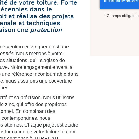
cité de votre toiture. Forte
décennies dans le
it et réalise des projets
*
Champs obligatoir
isanale et techniques
maison une
protection
ention en zinguerie est une
ionnés
. Nous mettons à votre
s situations, qu'il s'agisse de
neuve. Notre engagement envers la
nous une référence incontournable dans
die, nous assurons une couverture
ques.
cité et sa précision. Nous utilisons
 zinc, qui offre des propriétés
ctionnel. En combinant des
ns contemporaines, nous
os attentes. Chaque projet est étudié
erformance de votre toiture tout en
 Faites confiance à TURPEAU