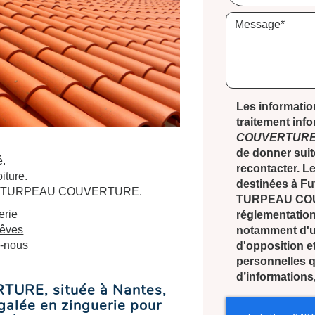
Les information
traitement inf
COUVERTUR
de donner suit
é.
recontacter. 
iture.
destinées à Fut
ls de TURPEAU COUVERTURE.
TURPEAU COU
erie
réglementation
rêves
notamment d'un 
z-nous
d'opposition e
personnelles q
d’informations
TURE, située à Nantes,
égalée en
zinguerie
pour