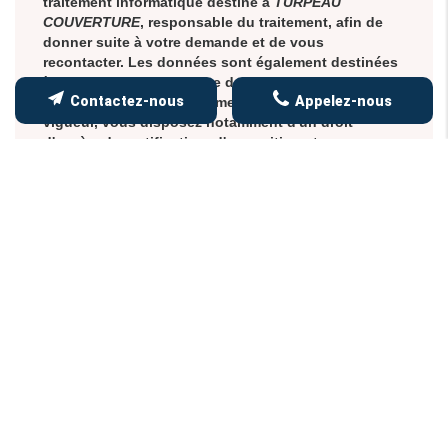
traitement informatique destiné à
TURPEAU
COUVERTURE
, responsable du traitement, afin de
donner suite à votre demande et de vous
recontacter. Les données sont également destinées
à Futur Digital, prestataire de TURPEAU
Contactez-nous
Appelez-nous
COUVERTURE. Conformément à la réglementation en
vigueur, vous disposez notamment d'un droit
d'accès, de rectification, d'opposition et
d'effacement sur les données personnelles qui vous
concernent. Pour plus d’informations, cliquez
ici
.
*
Champs obligatoires